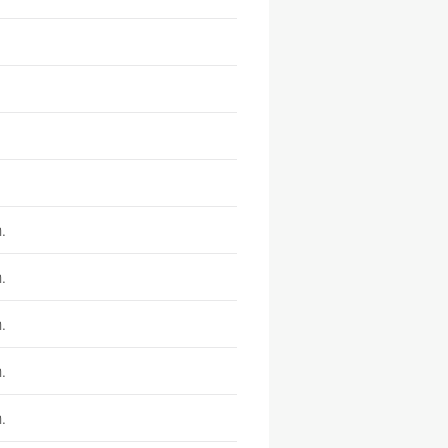
.
.
.
.
.