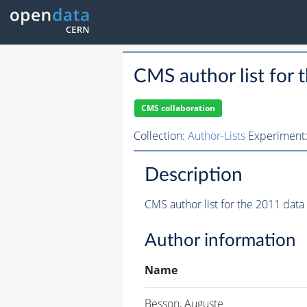
CMS author list for 
CMS collaboration
Collection:
Author-Lists
Experiment
Description
CMS author list for the 2011 data
Author information
Name
Besson, Auguste